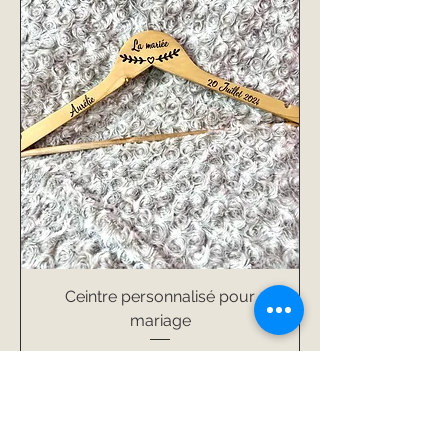
Ceintre personnalisé pour
mariage
Prix
7,00 €
Politique de livraison
Ajouter au panier