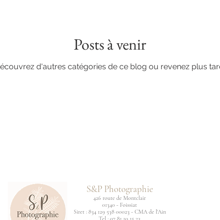
Posts à venir
écouvrez d'autres catégories de ce blog ou revenez plus tar
S&P Photographie
426 route de Montclair
01340 - Foissiat
Siret : 834 129 538 00023 - CMA de l'Ain
Tel : 07 81 10 15 23